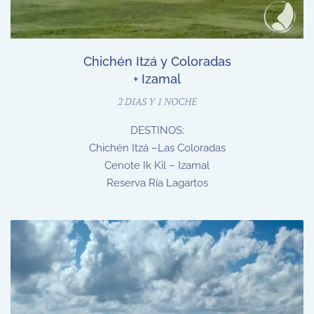
Chichén Itzá y Coloradas
+ Izamal
2 DIAS Y 1 NOCHE
DESTINOS:
Chichén Itzá –Las Coloradas
Cenote Ik Kil – Izamal
Reserva Ría Lagartos