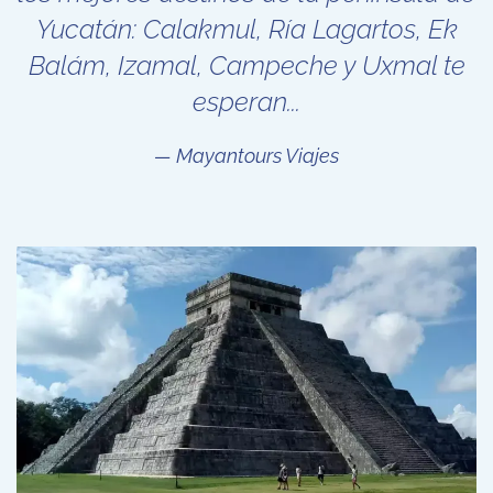
Yucatán: Calakmul, Ría Lagartos, Ek
Balám, Izamal, Campeche y Uxmal te
esperan...
Mayantours Viajes