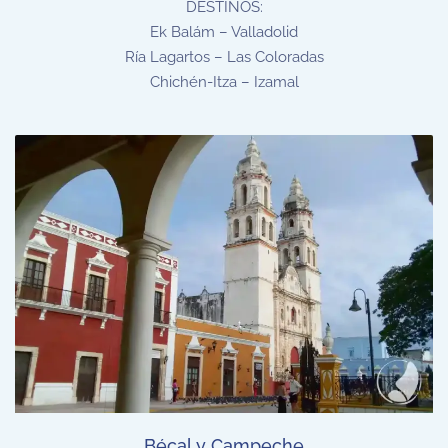
DESTINOS:
Ek Balám – Valladolid
Ría Lagartos – Las Coloradas
Chichén-Itza – Izamal
Bécal y Campeche